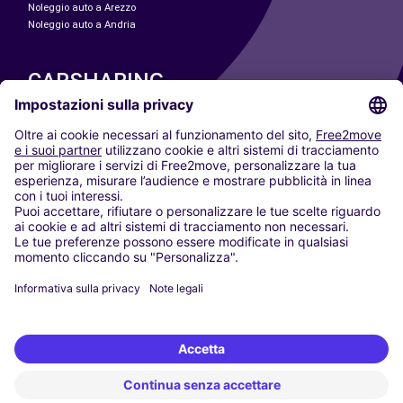
Noleggio auto a Arezzo
Noleggio auto a Andria
CARSHARING
LE NOSTRE CITTÀ
Paris
Madrid
Washington DC
Milano
Roma
Torino
Vienna
Berlino
Colonia
Düsseldorf
Francoforte
Amburgo
Monaco di Baviera
Stoccarda
Amsterdam