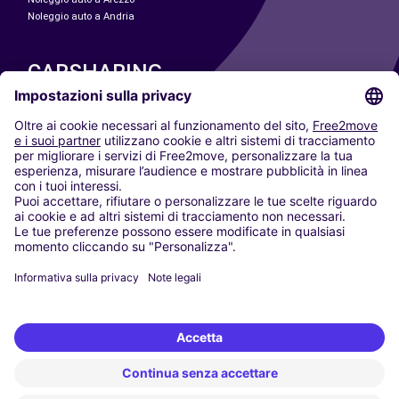
Noleggio auto a Andria
CARSHARING
LE NOSTRE CITTÀ
Paris
Madrid
Washington DC
Milano
Roma
Torino
Vienna
Berlino
Colonia
Düsseldorf
Francoforte
Amburgo
Monaco di Baviera
Stoccarda
Amsterdam