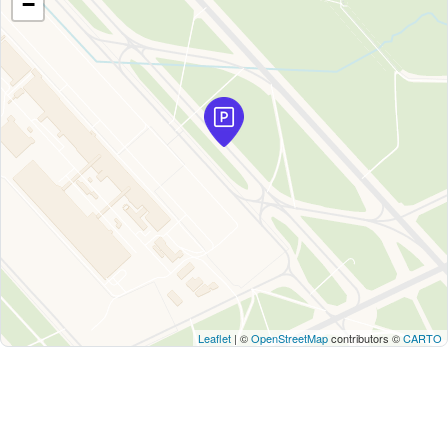
−
Leaflet
| ©
OpenStreetMap
contributors ©
CARTO