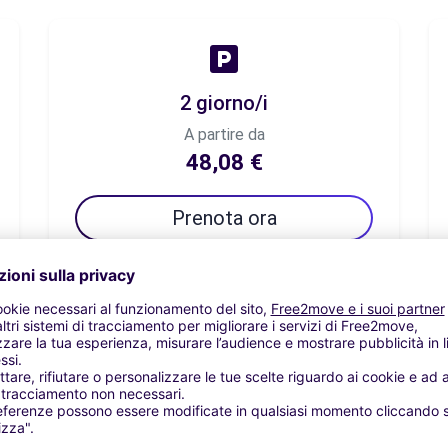
2 giorno/i
A partire da
48,08 €
Prenota ora
7 giorno/i
A partire da
74,51 €