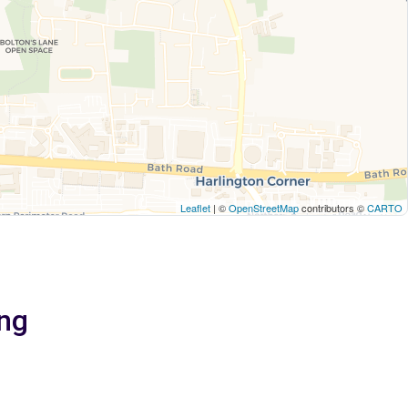
Leaflet
| ©
OpenStreetMap
contributors ©
CARTO
ing