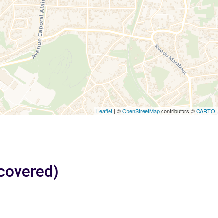
Leaflet
| ©
OpenStreetMap
contributors ©
CARTO
ncovered)