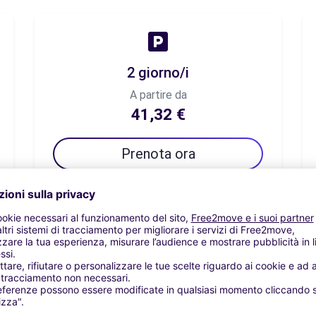
2 giorno/i
A partire da
41,32 €
Prenota ora
7 giorno/i
A partire da
49,59 €