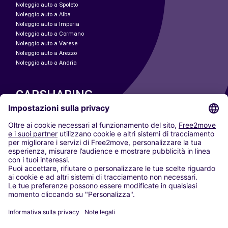
Noleggio auto a Spoleto
Noleggio auto a Alba
Noleggio auto a Imperia
Noleggio auto a Cormano
Noleggio auto a Varese
Noleggio auto a Arezzo
Noleggio auto a Andria
CARSHARING
LE NOSTRE CITTÀ
Paris
Madrid
Washington DC
Milano
Roma
Torino
Vienna
Berlino
Colonia
Düsseldorf
Francoforte