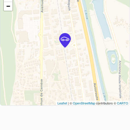
−
Leaflet
| ©
OpenStreetMap
contributors ©
CARTO