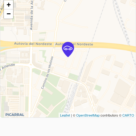
+
−
Leaflet
| ©
OpenStreetMap
contributors ©
CARTO