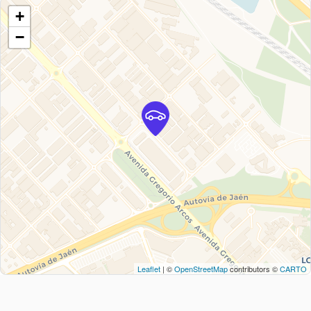
+
−
Leaflet
| ©
OpenStreetMap
contributors ©
CARTO