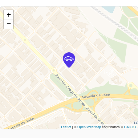
+
−
Leaflet
| ©
OpenStreetMap
contributors ©
CARTO