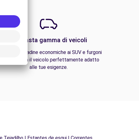
Una vasta gamma di veicoli
lle auto cittadine economiche ai SUV e furgoni
amiliari, trova il veicolo perfettamente adatto
alle tue esigenze.
de Tejadilho | Estantes de esqui | Correntes