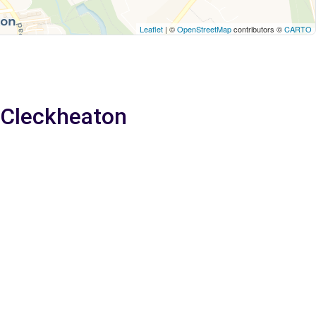
Leaflet
| ©
OpenStreetMap
contributors ©
CARTO
a Cleckheaton