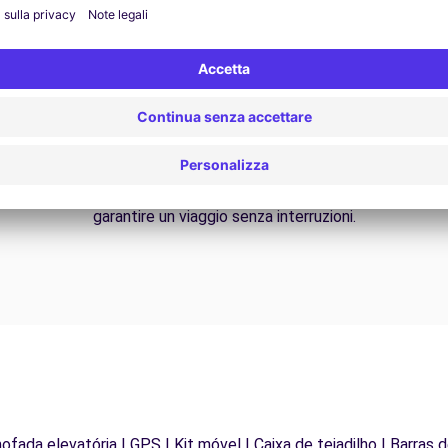
Assistenza 24/7
Problemi sulla strada? Il nostro servizio di
Da
supporto è disponibile in qualsiasi momento per
f
garantire un viaggio senza interruzioni.
mofada elevatória | GPS | Kit móvel | Caixa de tejadilho | Barras 