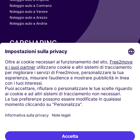
Noleggio auto a Cormano
Noleggio auto a Varese
Noleggio auto a Arezzo
Noleggio auto a Andria
CARSHARING
LE NOSTRE CITTÀ
Paris
Madrid
Washington DC
Milano
Roma
Torino
Vienna
Berlino
Colonia
Düsseldorf
Francoforte
Amburgo
Monaco di Baviera
Stoccarda