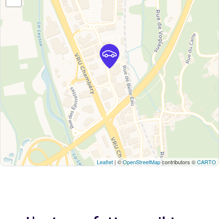
Leaflet
| ©
OpenStreetMap
contributors ©
CARTO