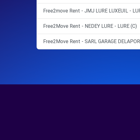
Free2move Rent - JMJ LURE LUXEUIL - LUR
Free2Move Rent - NEDEY LURE - LURE (C)
Free2Move Rent - SARL GARAGE DELAPORT