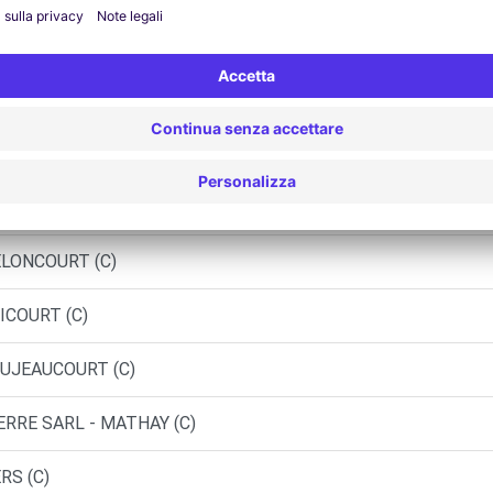
Agenzie simili
ORT (O)
ELFORT (DS)
ELONCOURT (C)
ICOURT (C)
VOUJEAUCOURT (C)
ERRE SARL - MATHAY (C)
RS (C)