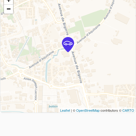
−
Leaflet
| ©
OpenStreetMap
contributors ©
CARTO