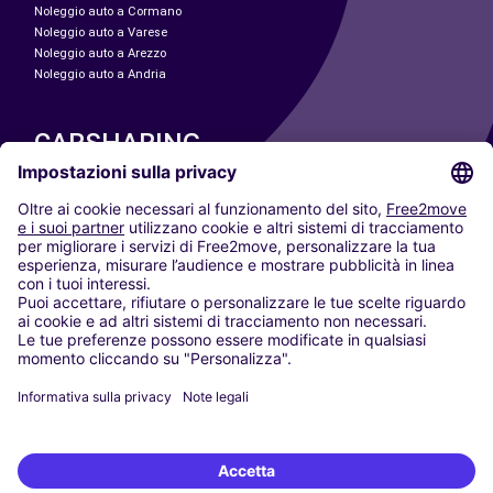
Noleggio auto a Cormano
Noleggio auto a Varese
Noleggio auto a Arezzo
Noleggio auto a Andria
CARSHARING
LE NOSTRE CITTÀ
Paris
Madrid
Washington DC
Milano
Roma
Torino
Vienna
Berlino
Colonia
Düsseldorf
Francoforte
Amburgo
Monaco di Baviera
Stoccarda