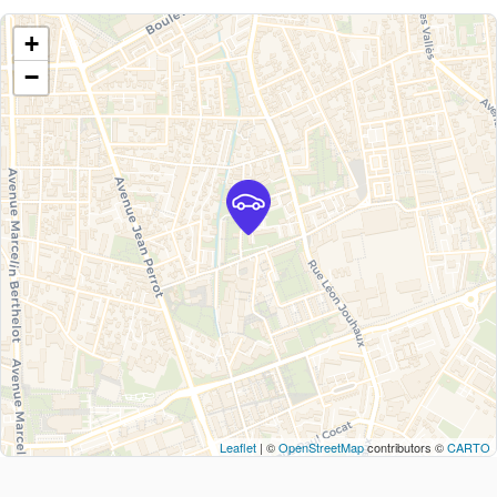
+
−
Leaflet
| ©
OpenStreetMap
contributors ©
CARTO