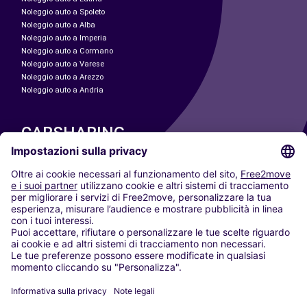
Noleggio auto a Spoleto
Noleggio auto a Alba
Noleggio auto a Imperia
Noleggio auto a Cormano
Noleggio auto a Varese
Noleggio auto a Arezzo
Noleggio auto a Andria
CARSHARING
LE NOSTRE CITTÀ
Paris
Madrid
Washington DC
Milano
Roma
Torino
Vienna
Berlino
Colonia
Düsseldorf
Francoforte