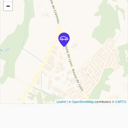
−
Leaflet
| ©
OpenStreetMap
contributors ©
CARTO