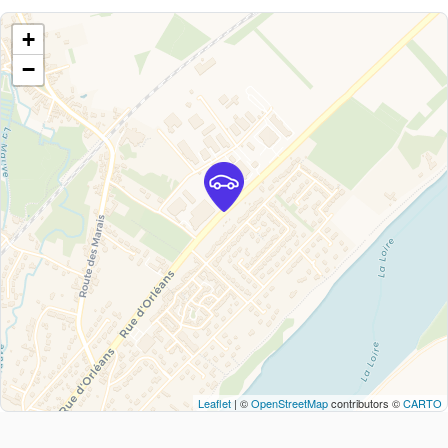
+
−
Leaflet
| ©
OpenStreetMap
contributors ©
CARTO