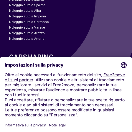
Noleggio auto a Spoleto
Noleggio auto a Alba
Noleggio auto a Imperia
Noleggio auto a Cormano
Noleggio auto a Varese
Noleggio auto a Arezzo
Noleggio auto a Andria
CARSHARING
LE NOSTRE CITTÀ
Paris
Madrid
Washington DC
Milano
Roma
Torino
Vienna
Berlino
Colonia
Düsseldorf
Francoforte