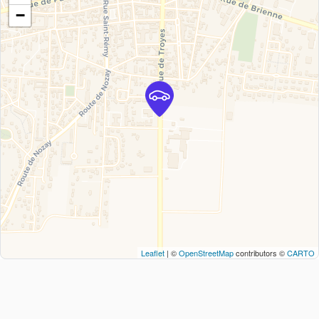
−
Leaflet
| ©
OpenStreetMap
contributors ©
CARTO