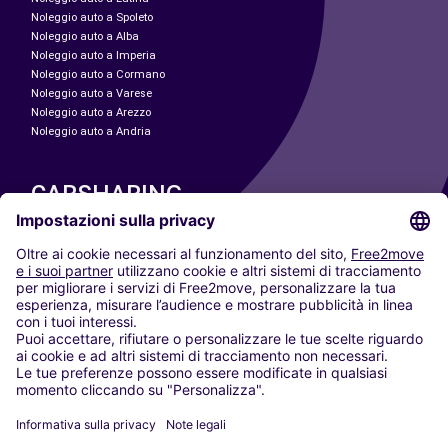
Noleggio auto a Spoleto
Noleggio auto a Alba
Noleggio auto a Imperia
Noleggio auto a Cormano
Noleggio auto a Varese
Noleggio auto a Arezzo
Noleggio auto a Andria
CARSHARING
LE NOSTRE CITTÀ
Paris
Madrid
Washington DC
Milano
Roma
Torino
Vienna
Berlino
Colonia
Düsseldorf
Francoforte