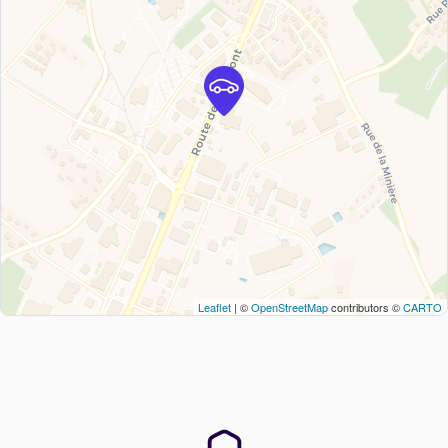
Leaflet
| ©
OpenStreetMap
contributors ©
CARTO