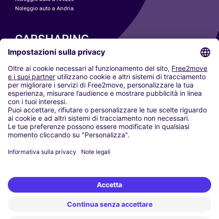
Noleggio auto a Andria
CARSHARING
LE NOSTRE CITTÀ
Paris
Madrid
Washington DC
Milano
Roma
Torino
Vienna
Berlino
Colonia
Düsseldorf
Francoforte
Amburgo
Monaco di Baviera
Stoccarda
Amsterdam