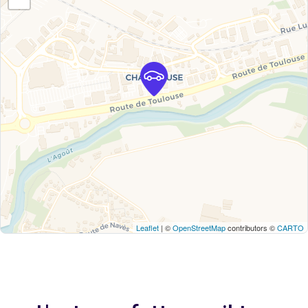
Leaflet
| ©
OpenStreetMap
contributors ©
CARTO