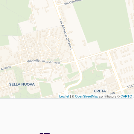
Leaflet
| ©
OpenStreetMap
contributors ©
CARTO