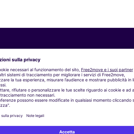
Agenzie simili
CINA SRL - MILANO (C)
 (AB)
(C)
NO SUL NAVIGLIO (C)