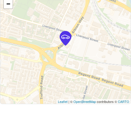
−
Leaflet
| ©
OpenStreetMap
contributors ©
CARTO