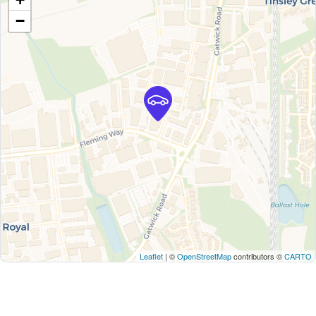
−
Leaflet
| ©
OpenStreetMap
contributors ©
CARTO