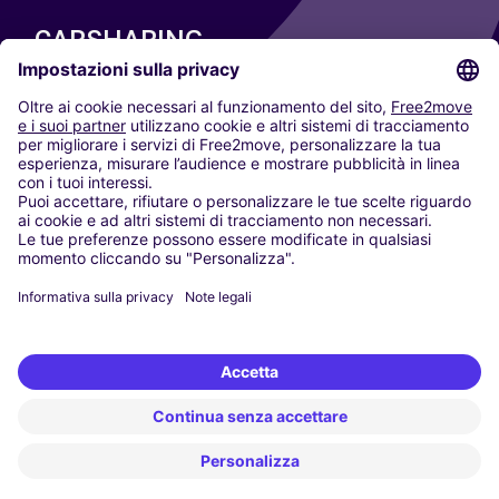
CARSHARING
LE NOSTRE CITTÀ
Paris
Madrid
Washington DC
Milano
Roma
Torino
Vienna
Berlino
Colonia
Düsseldorf
Francoforte
Amburgo
Monaco di Baviera
Stoccarda
Amsterdam