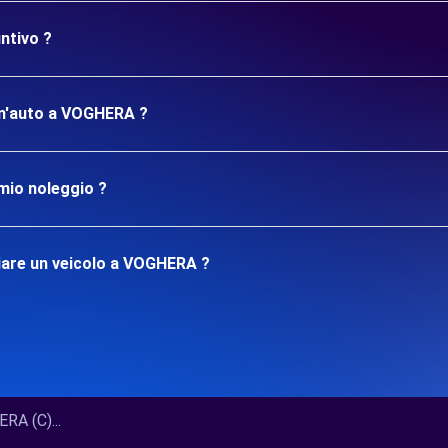
ntivo ?
 un'auto a VOGHERA ?
mio noleggio ?
iare un veicolo a VOGHERA ?
A (C)...