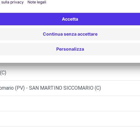
IA (C)
ANARA (C)
(C)
ccomario (PV) - SAN MARTINO SICCOMARIO (C)