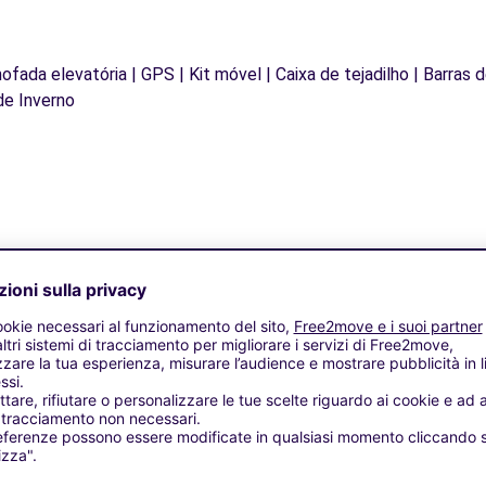
mofada elevatória | GPS | Kit móvel | Caixa de tejadilho | Barras 
de Inverno
Agenzie simili
 (C)