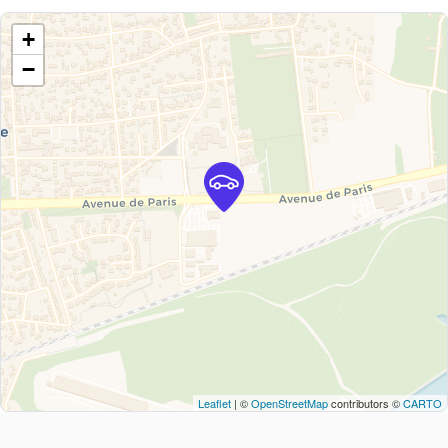
+
−
Leaflet
| ©
OpenStreetMap
contributors ©
CARTO