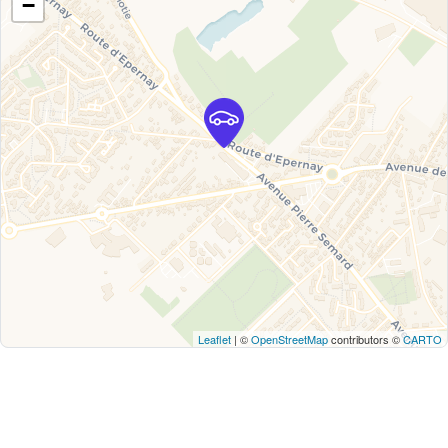
−
Leaflet
| ©
OpenStreetMap
contributors ©
CARTO