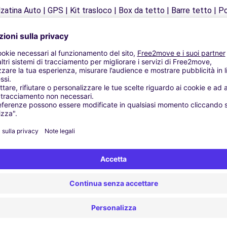
zatina Auto | GPS | Kit trasloco | Box da tetto | Barre tetto | Po
Agenzie simili
ara (C)
ara (O)