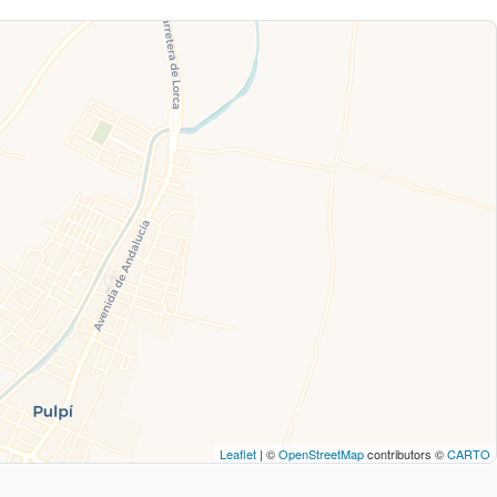
Leaflet
| ©
OpenStreetMap
contributors ©
CARTO