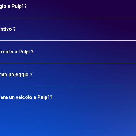
io a Pulpí ?
ntivo ?
n'auto a Pulpí ?
mio noleggio ?
re un veicolo a Pulpí ?