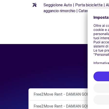
Seggiolone Auto | Porta biciclette | Al
aggancio rimorchio | Catene da neve
Free2Move Rent - DAMIAN GOMEZ - Guazam
Free2Move Rent - DAMIAN GOMEZ - Guazam