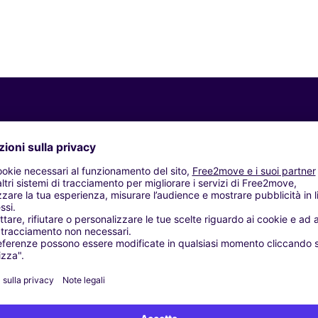
Agenzie simili
U. PALMA DE MALLORCA (AR)
LMA - Palma de Mallorca (P)
, S.L. - Llucmajor (O)