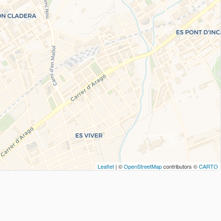
Leaflet
| ©
OpenStreetMap
contributors ©
CARTO