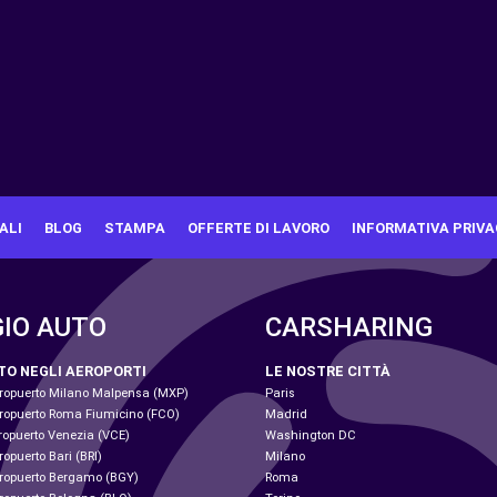
ALI
BLOG
STAMPA
OFFERTE DI LAVORO
INFORMATIVA PRIVA
IO AUTO
CARSHARING
TO NEGLI AEROPORTI
LE NOSTRE CITTÀ
eropuerto Milano Malpensa (MXP)
Paris
eropuerto Roma Fiumicino (FCO)
Madrid
ropuerto Venezia (VCE)
Washington DC
opuerto Bari (BRI)
Milano
eropuerto Bergamo (BGY)
Roma