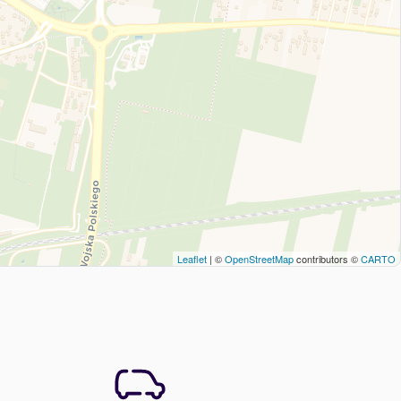
Leaflet
| ©
OpenStreetMap
contributors ©
CARTO