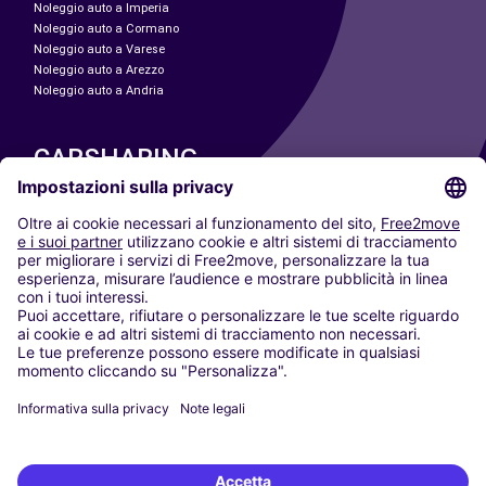
Noleggio auto a Imperia
Noleggio auto a Cormano
Noleggio auto a Varese
Noleggio auto a Arezzo
Noleggio auto a Andria
CARSHARING
LE NOSTRE CITTÀ
Paris
Madrid
Washington DC
Milano
Roma
Torino
Vienna
Berlino
Colonia
Düsseldorf
Francoforte
Amburgo
Monaco di Baviera