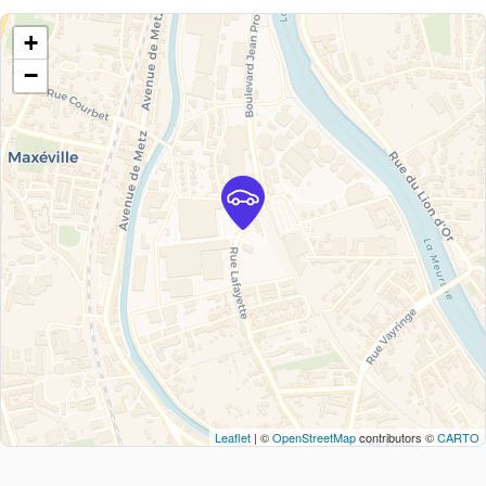
+
−
Leaflet
| ©
OpenStreetMap
contributors ©
CARTO