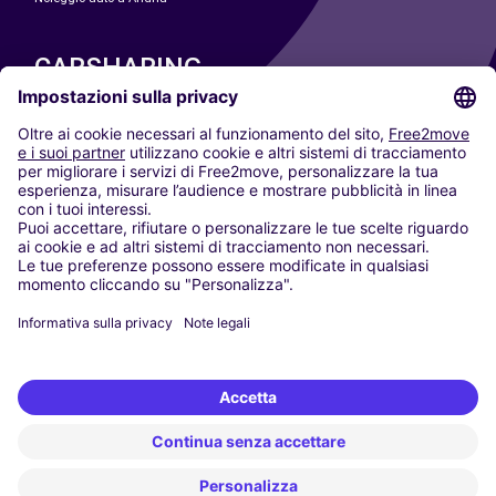
CARSHARING
LE NOSTRE CITTÀ
Paris
Madrid
Washington DC
Milano
Roma
Torino
Vienna
Berlino
Colonia
Düsseldorf
Francoforte
Amburgo
Monaco di Baviera
Stoccarda
Amsterdam