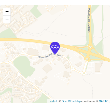
+
−
Leaflet
| ©
OpenStreetMap
contributors ©
CARTO