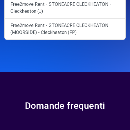
Free2move Rent - STONEACRE CLECKHEATON -
Cleckheaton (J)
Free2move Rent - STONEACRE CLECKHEATON
(MOORSIDE) - Cleckheaton (FP)
Domande frequenti