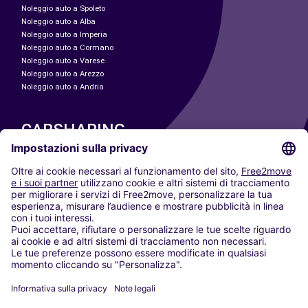
Noleggio auto a Spoleto
Noleggio auto a Alba
Noleggio auto a Imperia
Noleggio auto a Cormano
Noleggio auto a Varese
Noleggio auto a Arezzo
Noleggio auto a Andria
CARSHARING
LE NOSTRE CITTÀ
Paris
Madrid
Washington DC
Milano
Roma
Torino
Vienna
Berlino
Colonia
Düsseldorf
Francoforte