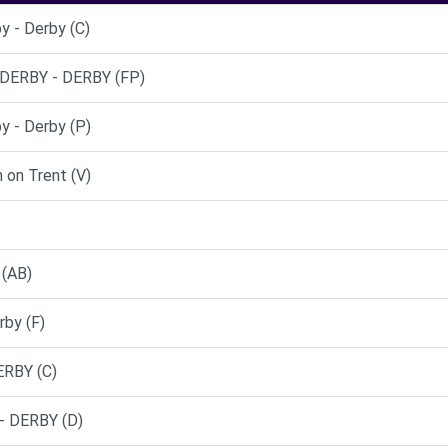
 - Derby (C)
ERBY - DERBY (FP)
 - Derby (P)
 on Trent (V)
 (AB)
by (F)
ERBY (C)
 DERBY (D)