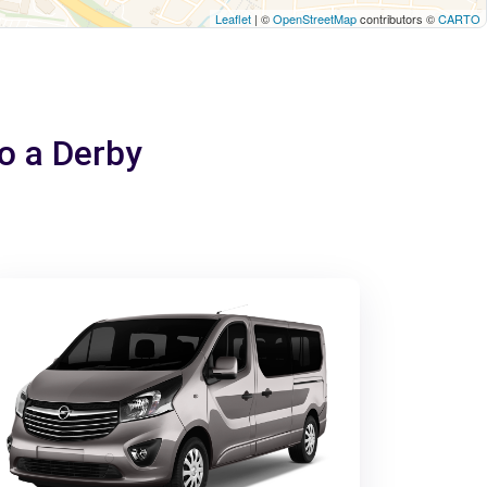
Leaflet
| ©
OpenStreetMap
contributors ©
CARTO
io a Derby