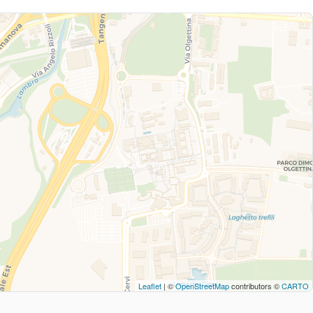
Leaflet
| ©
OpenStreetMap
contributors ©
CARTO