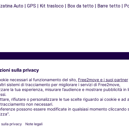
zatina Auto | GPS | Kit trasloco | Box da tetto | Barre tetto | Po
Agenzie simili
NAMEA C.A. - MILANO (C)
OPIETRO SAS - MILANO (C)