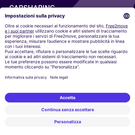
CARSHARING
LE NOSTRE CITTÀ
Paris
Madrid
Washington DC
Milano
Roma
Torino
Vienna
Berlino
Colonia
Düsseldorf
Francoforte
Amburgo
Monaco di Baviera
Stoccarda
Amsterdam