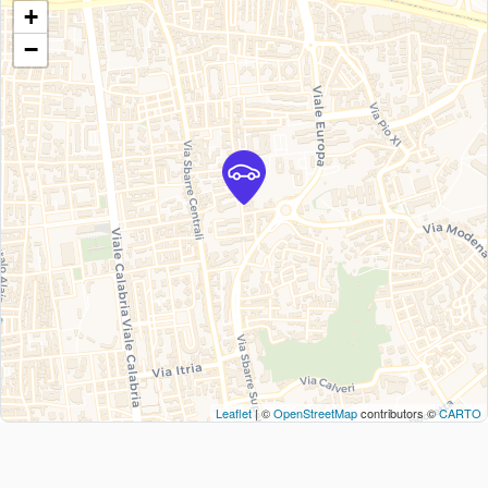
+
−
Leaflet
| ©
OpenStreetMap
contributors ©
CARTO