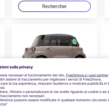
Rechercher
Citroën Ami
34,15 € / jour
Da
Rechercher