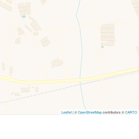
Leaflet
| ©
OpenStreetMap
contributors ©
CARTO