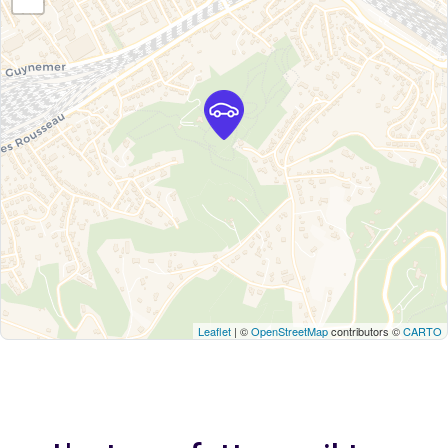
Leaflet
| ©
OpenStreetMap
contributors ©
CARTO