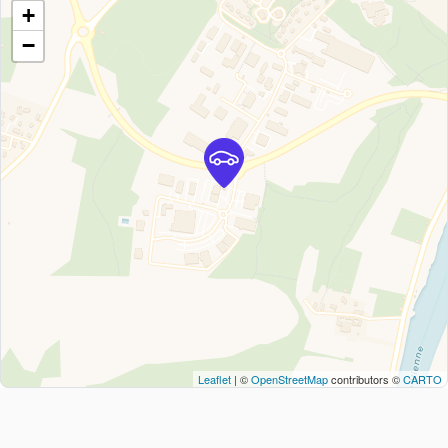
+
−
Leaflet
| ©
OpenStreetMap
contributors ©
CARTO