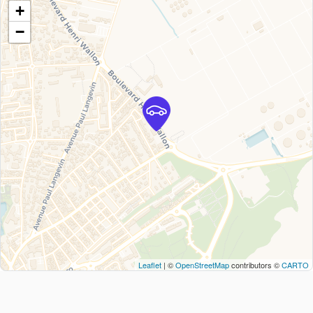
+
−
Leaflet
| ©
OpenStreetMap
contributors ©
CARTO