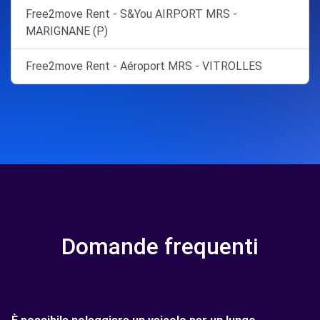
Free2move Rent - S&You AIRPORT MRS -
MARIGNANE (P)
Free2move Rent - Aéroport MRS - VITROLLES
Domande frequenti