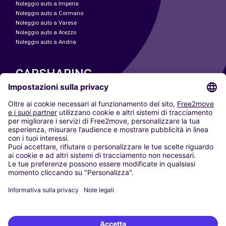
Noleggio auto a Imperia
Noleggio auto a Cormano
Noleggio auto a Varese
Noleggio auto a Arezzo
Noleggio auto a Andria
CARSHARING
LE NOSTRE CITTÀ
Paris
Madrid
Washington DC
Milano
Roma
Torino
Vienna
Berlino
Colonia
Düsseldorf
Francoforte
Amburgo
Monaco di Baviera