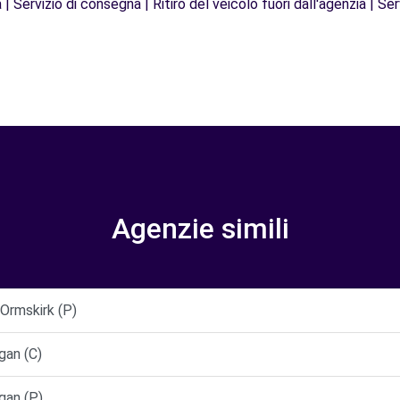
| Servizio di consegna | Ritiro del veicolo fuori dall'agenzia | Ser
Agenzie simili
Ormskirk (P)
gan (C)
gan (P)