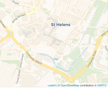
Leaflet
| ©
OpenStreetMap
contributors ©
CARTO