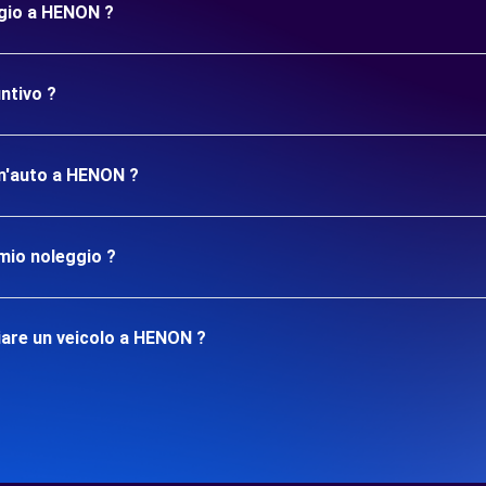
ggio a HENON ?
ntivo ?
 un'auto a HENON ?
mio noleggio ?
iare un veicolo a HENON ?