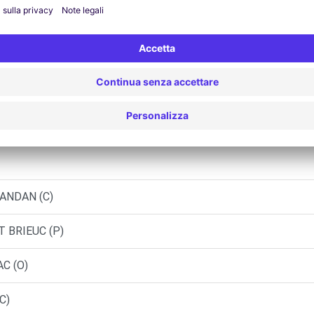
LE (C)
(DS)
RANDAN (C)
T BRIEUC (P)
C (O)
C)