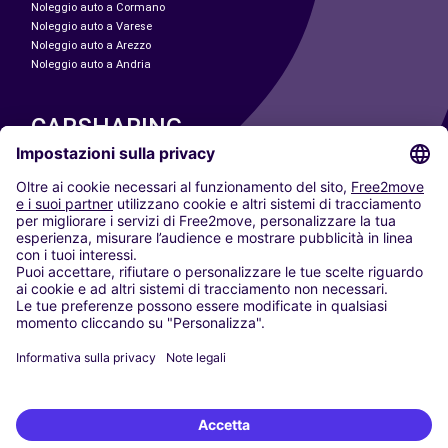
Noleggio auto a Cormano
Noleggio auto a Varese
Noleggio auto a Arezzo
Noleggio auto a Andria
CARSHARING
LE NOSTRE CITTÀ
Paris
Madrid
Washington DC
Milano
Roma
Torino
Vienna
Berlino
Colonia
Düsseldorf
Francoforte
Amburgo
Monaco di Baviera
Stoccarda