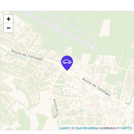
+
−
Leaflet
| ©
OpenStreetMap
contributors ©
CARTO