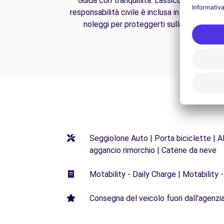
Guida con tranquillità. L'assicurazione di
responsabilità civile è inclusa in tutti i nostri
noleggi per proteggerti sulla strada.
Seggiolone Auto | Porta biciclette | Al
aggancio rimorchio | Catene da neve
Motability - Daily Charge | Motability -
Consegna del veicolo fuori dall'agenzia 