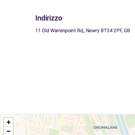
Indirizzo
11 Old Warrenpoint Rd,, Newry BT34 2PF, GB
+
−