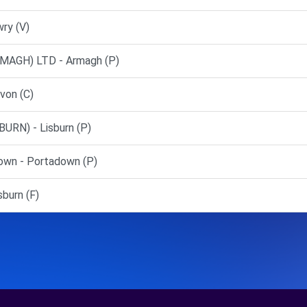
ry (V)
AGH) LTD - Armagh (P)
von (C)
RN) - Lisburn (P)
own - Portadown (P)
burn (F)