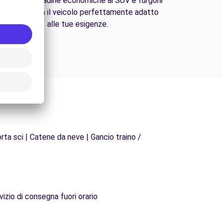
lle auto cittadine economiche ai SUV e furgoni
amiliari, trova il veicolo perfettamente adatto
alle tue esigenze.
rta sci | Catene da neve | Gancio traino /
vizio di consegna fuori orario