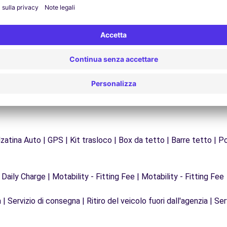
Problemi sulla strada? Il nostro servizio di
Da
supporto è disponibile in qualsiasi momento per
f
garantire un viaggio senza interruzioni.
zatina Auto | GPS | Kit trasloco | Box da tetto | Barre tetto | Po
 Daily Charge | Motability - Fitting Fee | Motability - Fitting Fee
| Servizio di consegna | Ritiro del veicolo fuori dall'agenzia | Ser