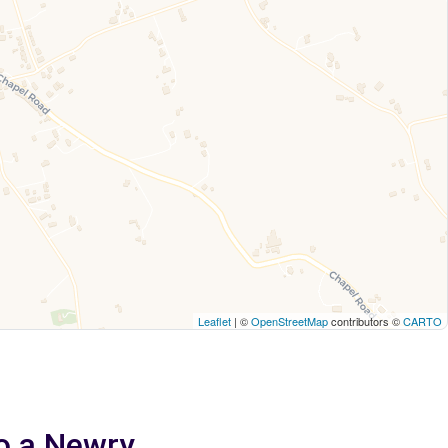
Leaflet
| ©
OpenStreetMap
contributors ©
CARTO
io a Newry