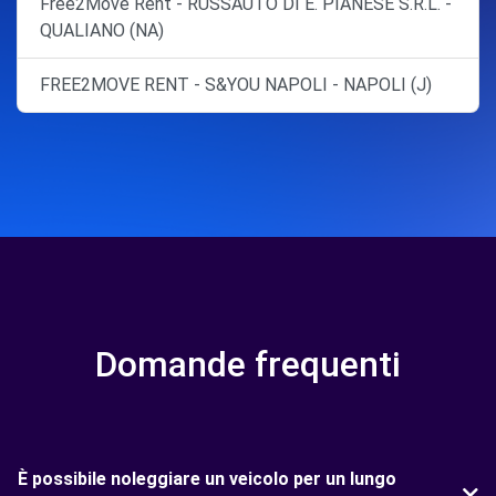
Free2Move Rent - RUSSAUTO DI E. PIANESE S.R.L. -
QUALIANO (NA)
FREE2MOVE RENT - S&YOU NAPOLI - NAPOLI (J)
Domande frequenti
È possibile noleggiare un veicolo per un lungo