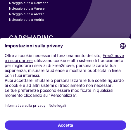
Noleggio auto a Cormano
Noleggio auto a Varese
Noleggio auto a Arezzo
Noleggio auto a Andria
CARSHARING
LE NOSTRE CITTÀ
Paris
Madrid
Washington DC
Milano
Roma
Torino
Vienna
Berlino
Colonia
Düsseldorf
Francoforte
Amburgo
Monaco di Baviera
Stoccarda