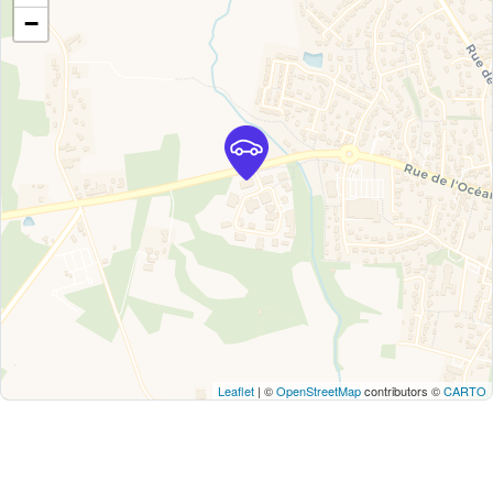
−
Leaflet
| ©
OpenStreetMap
contributors ©
CARTO