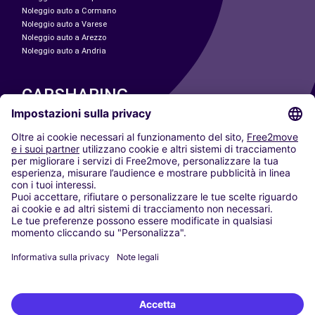
Noleggio auto a Cormano
Noleggio auto a Varese
Noleggio auto a Arezzo
Noleggio auto a Andria
CARSHARING
LE NOSTRE CITTÀ
Paris
Madrid
Washington DC
Milano
Roma
Torino
Vienna
Berlino
Colonia
Düsseldorf
Francoforte
Amburgo
Monaco di Baviera
Stoccarda