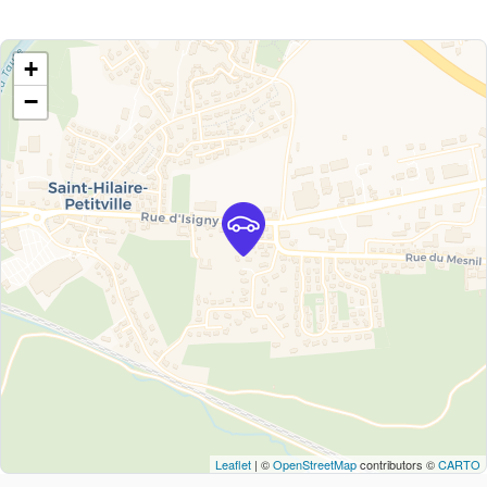
+
−
Leaflet
| ©
OpenStreetMap
contributors ©
CARTO