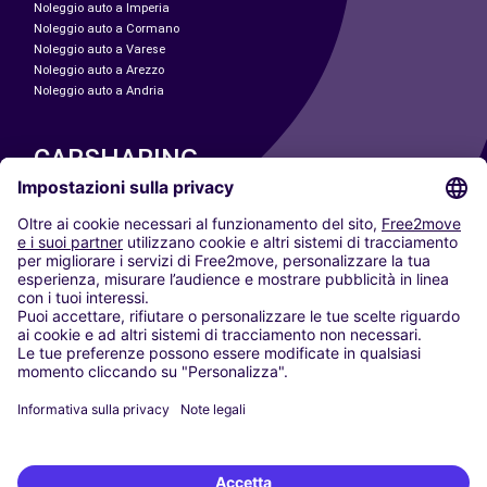
Noleggio auto a Imperia
Noleggio auto a Cormano
Noleggio auto a Varese
Noleggio auto a Arezzo
Noleggio auto a Andria
CARSHARING
LE NOSTRE CITTÀ
Paris
Madrid
Washington DC
Milano
Roma
Torino
Vienna
Berlino
Colonia
Düsseldorf
Francoforte
Amburgo
Monaco di Baviera