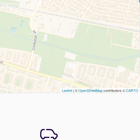
Leaflet
| ©
OpenStreetMap
contributors ©
CARTO