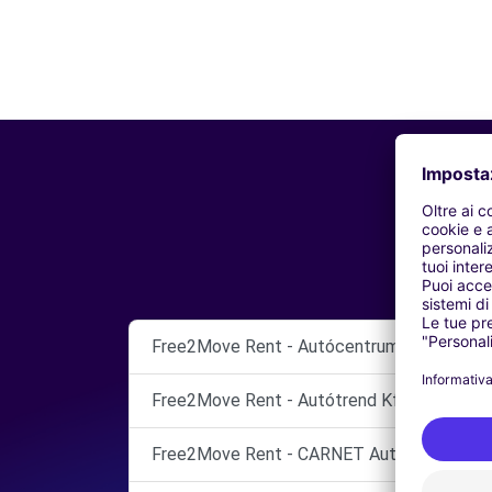
Free2Move Rent - Autócentrum Szabó Kft. 
Free2Move Rent - Autótrend Kft. - Eszter
Free2Move Rent - CARNET Autóház Kft. - 