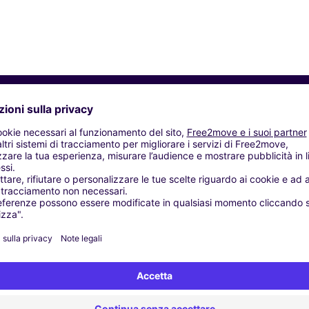
Agenzie simili
- Érd
gom
Budaörs