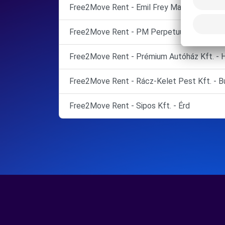
Free2Move Rent - Emil Frey Magyarország K
Free2Move Rent - PM Perpetuum Mobile Kf
Free2Move Rent - Prémium Autóház Kft. - 
Free2Move Rent - Rácz-Kelet Pest Kft. - 
Free2Move Rent - Sipos Kft. - Érd