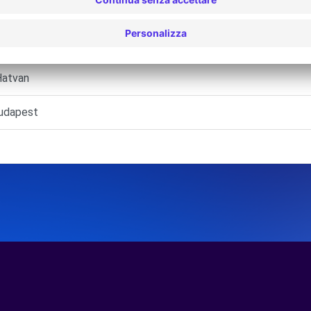
ft. - Budapest
t. - Vác
Hatvan
Budapest