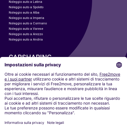
Noleggio auto a Latina
Noleggio auto a Spoleto
Noleggio auto a Alba
Noleggio auto a Imperia
Noleggio auto a Cormano
Noleggio auto a Varese
Noleggio auto a Arezzo
Noleggio auto a Andria
CARSHARING
LE NOSTRE CITTÀ
Paris
Madrid
Washington DC
Milano
Roma
Torino
Vienna
Berlino
Colonia
Düsseldorf