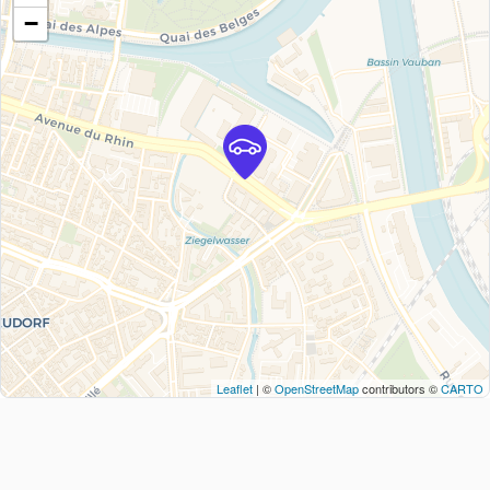
−
Leaflet
| ©
OpenStreetMap
contributors ©
CARTO